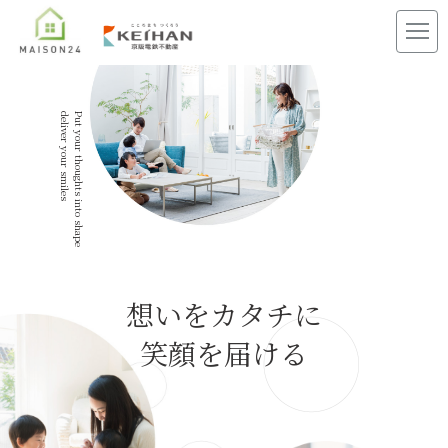
deliver your smiles
Put your thoughts into shape
想いをカタチに
笑顔を届ける